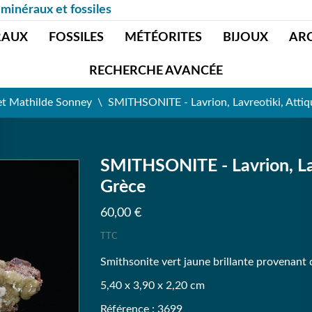
 minéraux et fossiles
RAUX
FOSSILES
MÉTÉORITES
BIJOUX
AR
RECHERCHE AVANCÉE
et Mathilde Sonney
SMITHSONITE - Lavrion, Lavreotiki, Attiqu
SMITHSONITE - Lavrion, Lavr
Grèce
60,00 €
TTC
Smithsonite vert jaune brillante provenant 
5,40 x 3,90 x 2,20 cm
Référence : 3699