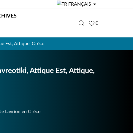

FRANÇAIS
CHIVES
0
e Est, Attique, Grèce
eotiki, Attique Est, Attique,
de Lavrion en Grèce.