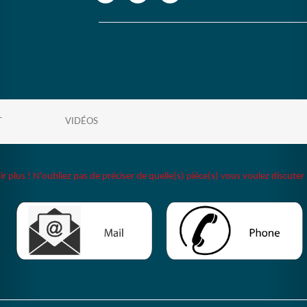
T
VIDÉOS
plus ! N'oubliez pas de préciser de quelle(s) pièce(s) vous voulez discuter 