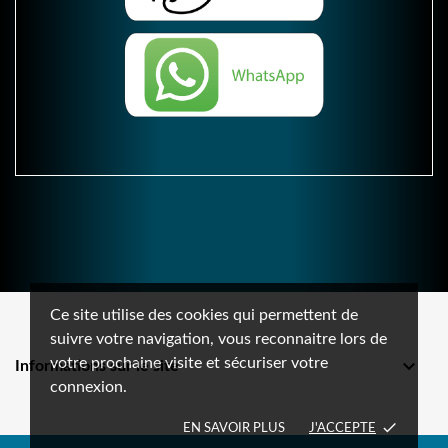
Ce site utilise des cookies qui permettent de
suivre votre navigation, vous reconnaitre lors de
votre prochaine visite et sécuriser votre

Informations sur le site
connexion.
done
EN SAVOIR PLUS
J'ACCEPTE