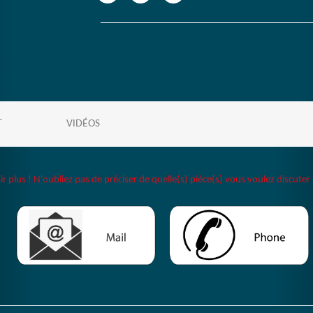
T
VIDÉOS
plus ! N'oubliez pas de préciser de quelle(s) pièce(s) vous voulez discuter 