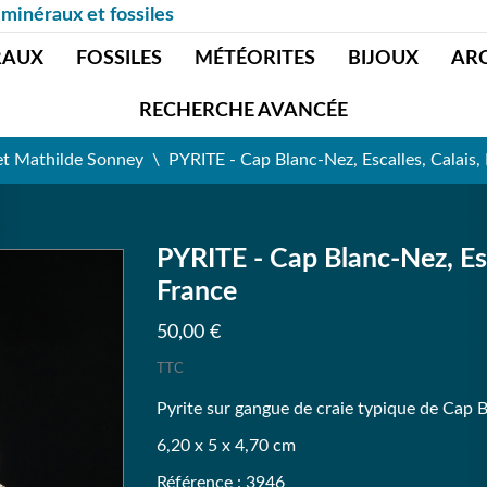
 minéraux et fossiles
RAUX
FOSSILES
MÉTÉORITES
BIJOUX
AR
RECHERCHE AVANCÉE
et Mathilde Sonney
PYRITE - Cap Blanc-Nez, Escalles, Calais,
PYRITE - Cap Blanc-Nez, Esc
France
50,00 €
TTC
Pyrite sur gangue de craie typique de Cap 
6,20 x 5 x 4,70 cm
Référence : 3946