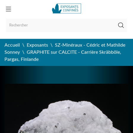
Accueil
Exposants
SZ-Minéraux - Cédric et Mathilde
Sonney
GRAPHITE sur CALCITE - Carrière Skräbböle,
Pargas, Finlande