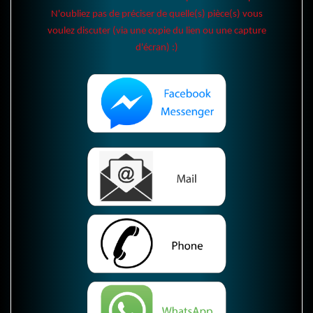
N'oubliez pas de préciser de quelle(s) pièce(s) vous
voulez discuter (via une copie du lien ou une capture
d'écran) :)