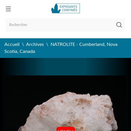
Accueil
Archives
NATROLITE - Cumberland, Nova
Scotia, Canada