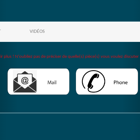
T
VIDÉOS
plus ! N'oubliez pas de préciser de quelle(s) pièce(s) vous voulez discuter 