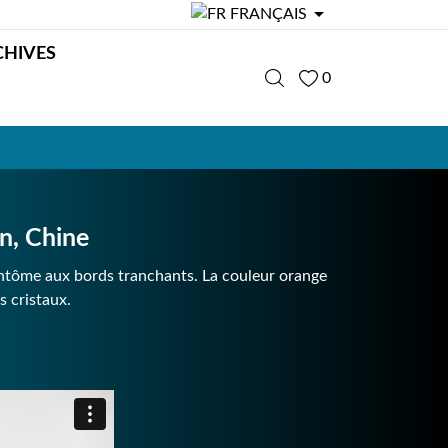

FRANÇAIS
CHIVES
0
n, Chine
antôme aux bords tranchants. La couleur orange
s cristaux.