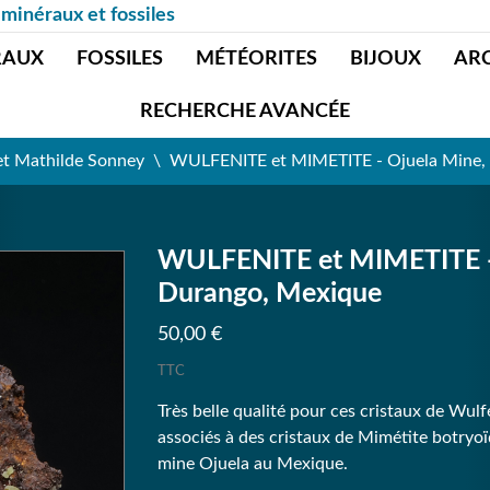
 minéraux et fossiles
RAUX
FOSSILES
MÉTÉORITES
BIJOUX
AR
RECHERCHE AVANCÉE
et Mathilde Sonney
WULFENITE et MIMETITE - Ojuela Mine,
WULFENITE et MIMETITE - 
Durango, Mexique
50,00 €
TTC
Très belle qualité pour ces cristaux de Wulf
associés à des cristaux de Mimétite botryo
mine Ojuela au Mexique.