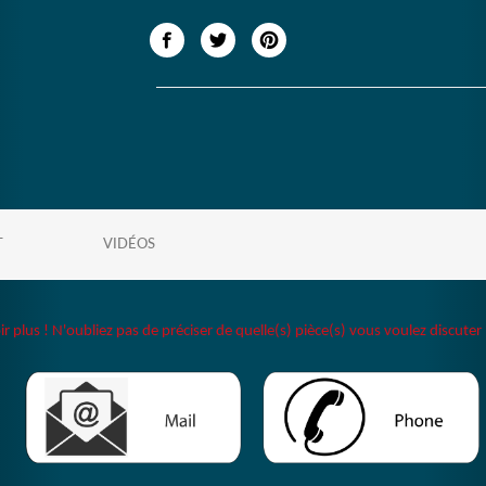
T
VIDÉOS
plus ! N'oubliez pas de préciser de quelle(s) pièce(s) vous voulez discuter 