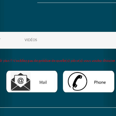
T
VIDÉOS
plus ! N'oubliez pas de préciser de quelle(s) pièce(s) vous voulez discuter 