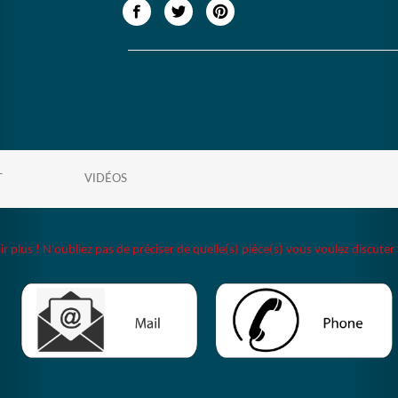
T
VIDÉOS
plus ! N'oubliez pas de préciser de quelle(s) pièce(s) vous voulez discuter 