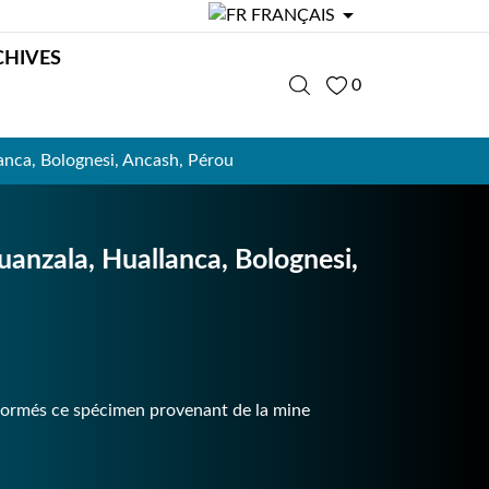

FRANÇAIS
CHIVES
0
anca, Bolognesi, Ancash, Pérou
anzala, Huallanca, Bolognesi,
 formés ce spécimen provenant de la mine