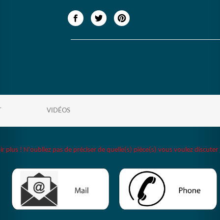
T
VIDÉOS
plus ! N'oubliez pas de préciser de quelle(s) pièce(s) vous voulez discuter 