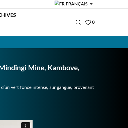

FRANÇAIS
CHIVES
0
indingi Mine, Kambove,
 d’un vert foncé intense, sur gangue, provenant