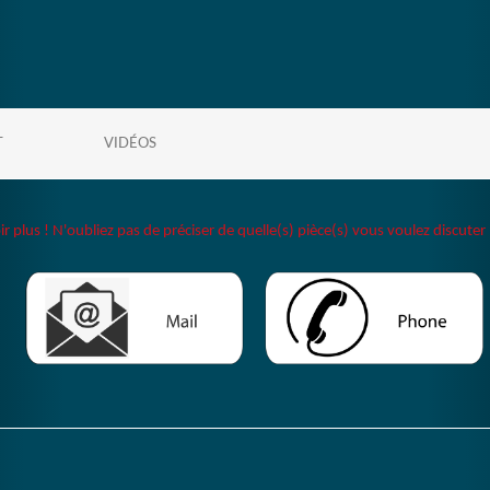
T
VIDÉOS
plus ! N'oubliez pas de préciser de quelle(s) pièce(s) vous voulez discuter 