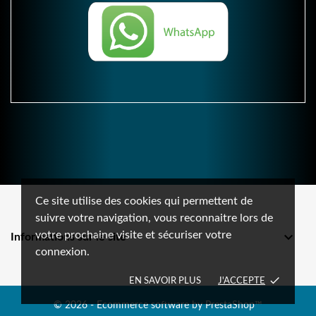
Ce site utilise des cookies qui permettent de
suivre votre navigation, vous reconnaitre lors de
votre prochaine visite et sécuriser votre

Informations sur le site
connexion.
done
EN SAVOIR PLUS
J'ACCEPTE
© 2026 - Ecommerce software by PrestaShop™