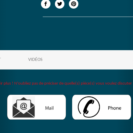
T
VIDÉOS
plus ! N'oubliez pas de préciser de quelle(s) pièce(s) vous voulez discuter 