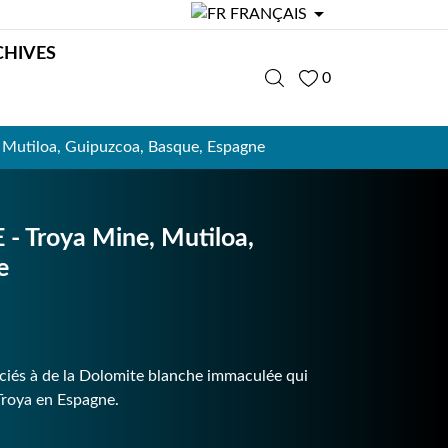

FRANÇAIS
CHIVES
0
Mutiloa, Guipuzcoa, Basque, Espagne
 Troya Mine, Mutiloa,
e
ociés à de la Dolomite blanche immaculée qui
Troya en Espagne.