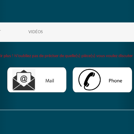
T
VIDÉOS
plus ! N'oubliez pas de préciser de quelle(s) pièce(s) vous voulez discuter 