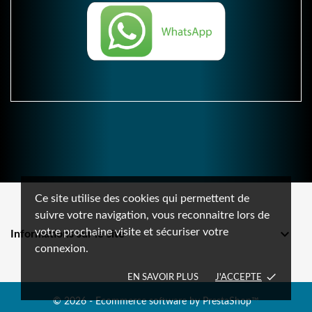
Ce site utilise des cookies qui permettent de
suivre votre navigation, vous reconnaitre lors de
votre prochaine visite et sécuriser votre

Informations sur le site
connexion.
done
EN SAVOIR PLUS
J'ACCEPTE
© 2026 - Ecommerce software by PrestaShop™