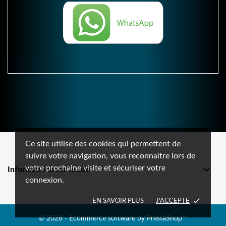
Ce site utilise des cookies qui permettent de
suivre votre navigation, vous reconnaitre lors de
votre prochaine visite et sécuriser votre

Informations sur le site
connexion.
done
EN SAVOIR PLUS
J'ACCEPTE
© 2026 - Ecommerce software by PrestaShop™