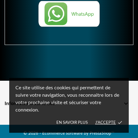
Ce site utilise des cookies qui permettent de
suivre votre navigation, vous reconnaitre lors de
votre prochaine visite et sécuriser votre

Informations sur le site
connexion.
done
EN SAVOIR PLUS
J'ACCEPTE
© 2026 - Ecommerce software by PrestaShop™