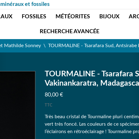
 minéraux et fossiles
RAUX
FOSSILES
MÉTÉORITES
BIJOUX
AR
RECHERCHE AVANCÉE
et Mathilde Sonney
TOURMALINE - Tsarafara Sud, Antsirabe I
TOURMALINE - Tsarafara Sud
Vakinankaratra, Madagasca
80,00 €
TTC
Très beau cristal de Tourmaline pluri centimé
vert très foncé. Les couleurs de ce spécime
l’éclairons en rétroéclairage ! Tourmaline 