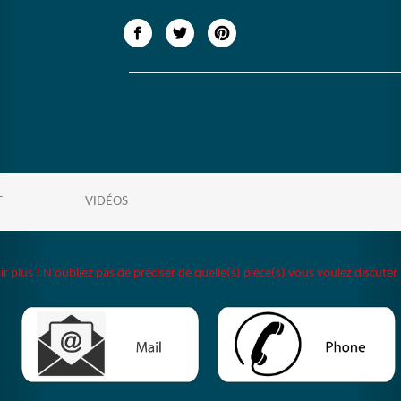
T
VIDÉOS
plus ! N'oubliez pas de préciser de quelle(s) pièce(s) vous voulez discuter 