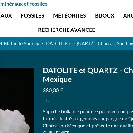
 minéraux et fossiles
RAUX
FOSSILES
MÉTÉORITES
BIJOUX
AR
RECHERCHE AVANCÉE
et Mathilde Sonney
DATOLITE et QUARTZ - Charcas, San Luis
DATOLITE et QUARTZ - Char
Mexique
380,00 €
TTC
Superbe brillance pour ce spécimen composé 
formés, lustrés et gemmes sur gangue de Qua
Charcas au Mexique et présente une qualité