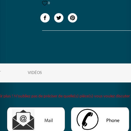
0
T
VIDÉOS
plus ! N'oubliez pas de préciser de quelle(s) pièce(s) vous voulez discuter 