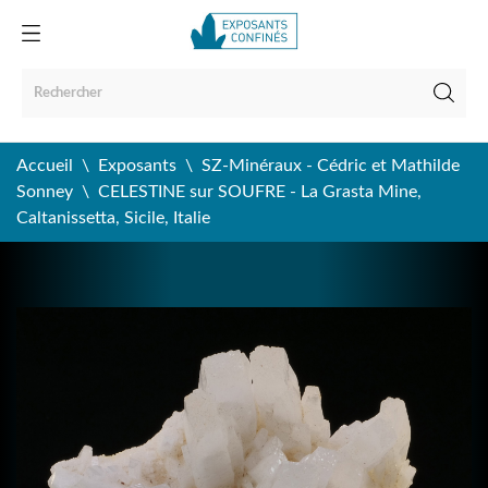
Accueil
Exposants
SZ-Minéraux - Cédric et Mathilde
Sonney
CELESTINE sur SOUFRE - La Grasta Mine,
Caltanissetta, Sicile, Italie