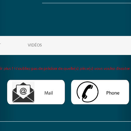
T
VIDÉOS
plus ! N'oubliez pas de préciser de quelle(s) pièce(s) vous voulez discuter 