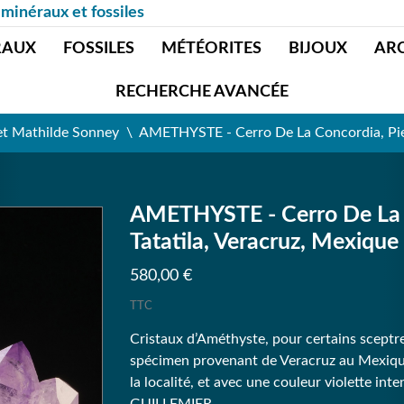
 minéraux et fossiles
RAUX
FOSSILES
MÉTÉORITES
BIJOUX
AR
RECHERCHE AVANCÉE
et Mathilde Sonney
AMETHYSTE - Cerro De La Concordia, Pied
AMETHYSTE - Cerro De La C
Tatatila, Veracruz, Mexique
580,00 €
TTC
Cristaux d’Améthyste, pour certains sceptre
spécimen provenant de Veracruz au Mexique,
la localité, et avec une couleur violette int