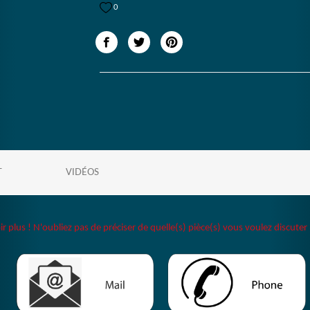
0
T
VIDÉOS
plus ! N'oubliez pas de préciser de quelle(s) pièce(s) vous voulez discuter 