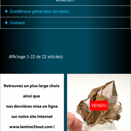
A bientôt !
Conditions générales de vente
Contact
Affichage 1-22 de 22 article(s)
VENDU
VENDU