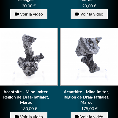
Prix
Prix
20,00 €
20,00 €
Voir la vidéo
Voir la vidéo
Acanthite - Mine Imiter,
Acanthite - Mine Imiter,
Région de Drâa-Tafilalet,
Région de Drâa-Tafilalet,
Maroc
Maroc
Prix
Prix
130,00 €
175,00 €
Voir la vidéo
Voir la vidéo