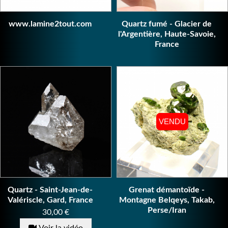
www.lamine2tout.com
Quartz fumé - Glacier de
l'Argentière, Haute-Savoie,
France
VENDU
VENDU
Quartz - Saint-Jean-de-
Grenat démantoïde -
Valériscle, Gard, France
Montagne Belqeys, Takab,
Perse/Iran
Prix
30,00 €