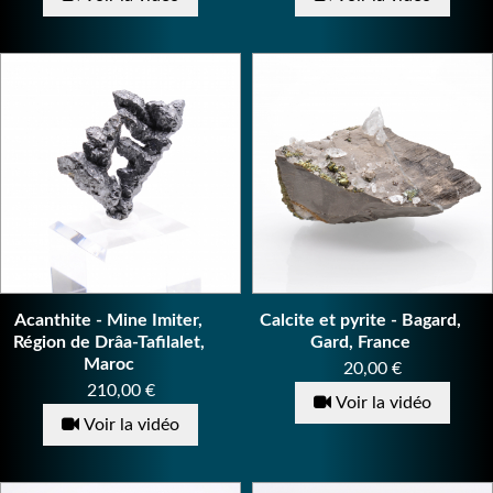
Acanthite - Mine Imiter,
Calcite et pyrite - Bagard,
Région de Drâa-Tafilalet,
Gard, France
Maroc
Prix
20,00 €
Prix
210,00 €
Voir la vidéo
Voir la vidéo