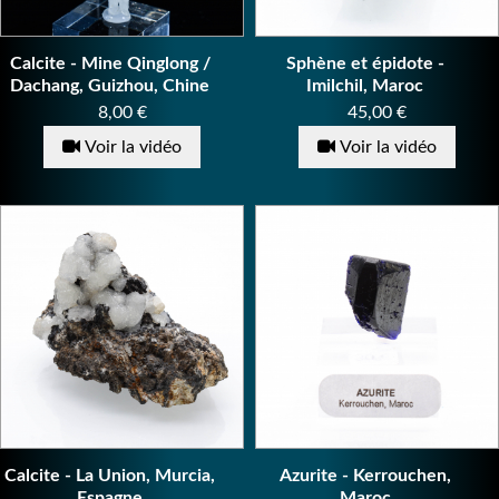
Calcite - Mine Qinglong /
Sphène et épidote -
Dachang, Guizhou, Chine
Imilchil, Maroc
Prix
Prix
8,00 €
45,00 €
Voir la vidéo
Voir la vidéo
Calcite - La Union, Murcia,
Azurite - Kerrouchen,
Espagne
Maroc