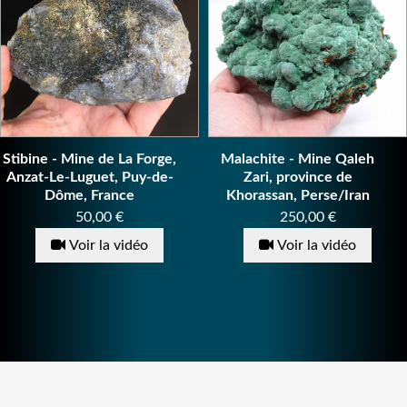
Stibine - Mine de La Forge,
Malachite - Mine Qaleh
Anzat-Le-Luguet, Puy-de-
Zari, province de
Dôme, France
Khorassan, Perse/Iran
Prix
Prix
50,00 €
250,00 €
Voir la vidéo
Voir la vidéo