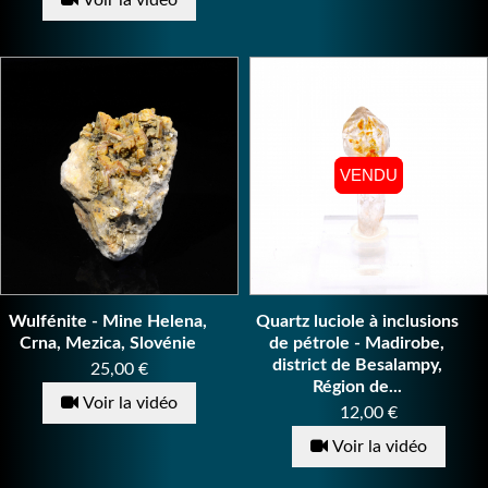
Voir la vidéo
VENDU
VENDU
Wulfénite - Mine Helena,
Quartz luciole à inclusions
Crna, Mezica, Slovénie
de pétrole - Madirobe,
district de Besalampy,
Prix
25,00 €
Région de...
Voir la vidéo
Prix
12,00 €
Voir la vidéo