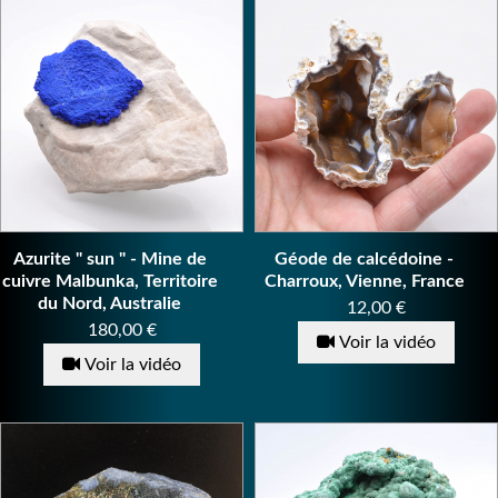
Azurite " sun " - Mine de
Géode de calcédoine -
cuivre Malbunka, Territoire
Charroux, Vienne, France
du Nord, Australie
Prix
12,00 €
Prix
180,00 €
Voir la vidéo
Voir la vidéo