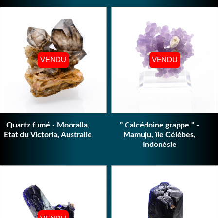
VENDU
VENDU
VENDU
VENDU
Quartz fumé - Mooralla,
" Calcédoine grappe " -
Etat du Victoria, Australie
Mamuju, île Célèbes,
Indonésie