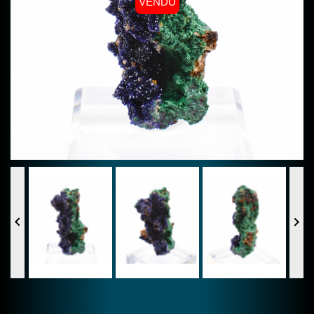
VENDU

