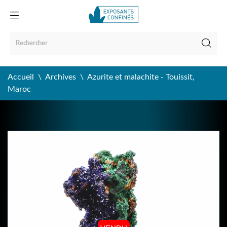
Accueil
Archives
Azurite et malachite - Touissit,
Maroc