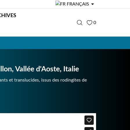

FRANÇAIS
CHIVES
0
on, Vallée d'Aoste, Italie
lants et translucides, issus des rodingites de