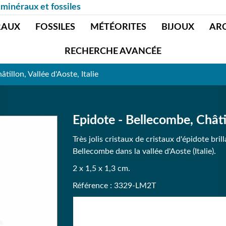
 minéraux et fossiles
RAUX
FOSSILES
MÉTÉORITES
BIJOUX
AR
RECHERCHE AVANCÉE
tillon, Vallée d'Aoste, Italie
Epidote - Bellecombe, Châtill
Très jolis cristaux de cristaux d'épidote bril
Bellecombe dans la vallée d'Aoste (Italie).
2 x 1,5 x 1,3 cm.
Référence : 3329-LM2T