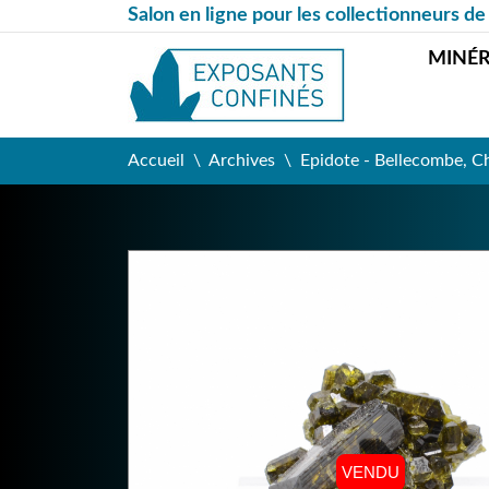
Salon en ligne pour les collectionneurs de
MINÉ
Accueil
Archives
Epidote - Bellecombe, Châ
VENDU