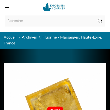
Accueil
Archives
Fluorine - Marsanges, Haute-Loire,
France