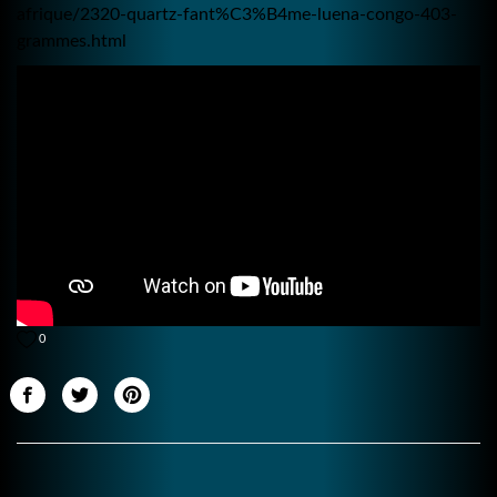
afrique/2320-quartz-fant%C3%B4me-luena-congo-403-
grammes.html
0