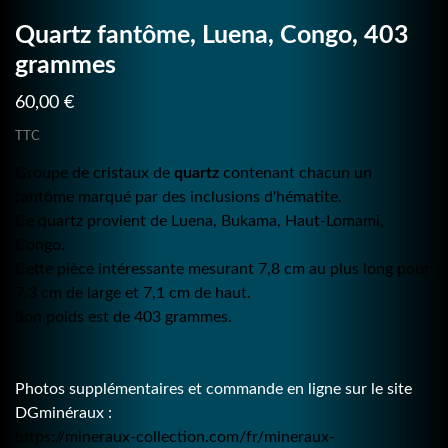
Quartz fantôme, Luena, Congo, 403
grammes
60,00 €
TTC
Groupe de cristaux de
quartz
contenant chacun un
fantôme marqué par des inclusions d'hématite.
Ce quartz provient de Luena, Bukama, Haut-Lomami,
Congo
.
Cette pièce intéressante mesurant 7,8 cm au plus long pour
7,3 cm de large et 7,1 cm de haut.
Son poids est de 403 grammes.
Photos supplémentaires et commande en ligne sur le site
DGminéraux :
https://mineraux-collection.com/fr/mineraux-