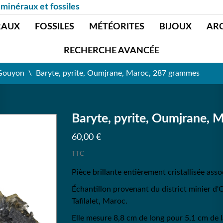
 minéraux et fossiles
RAUX
FOSSILES
MÉTÉORITES
BIJOUX
AR
RECHERCHE AVANCÉE
 Gouyon
Baryte, pyrite, Oumjrane, Maroc, 287 grammes
Baryte, pyrite, Oumjrane,
60,00 €
TTC
Pièce brillante entièrement cristallisée ass
Échantillon provenant du district minier d'
Tafilalet,
Maroc
.
Elle mesure 8,8 cm de long pour 5,1 cm de l