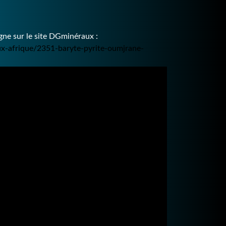
ne sur le site DGminéraux :
ux-afrique/2351-baryte-pyrite-oumjrane-