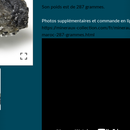
Son poids est de 287 grammes.
Photos supplémentaires et commande en lig
https://mineraux-collection.com/fr/minera
maroc-287-grammes.html