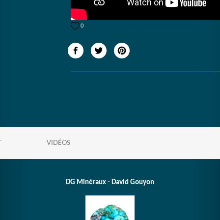
0
T
VIDÉOS
DG Minéraux - David Gouyon