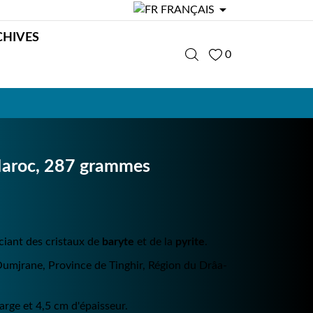

FRANÇAIS
CHIVES
0
 Maroc, 287 grammes
ociant des cristaux de
baryte
et de la
pyrite
.
Oumjrane, Province de Tinghir, Région du Drâa-
arge et 4,5 cm d'épaisseur.