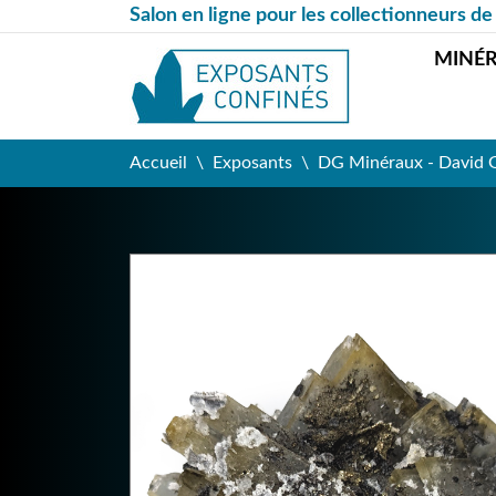
Salon en ligne pour les collectionneurs de
MINÉ
Accueil
Exposants
DG Minéraux - David