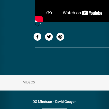
0
T
VIDÉOS
DG Minéraux - David Gouyon