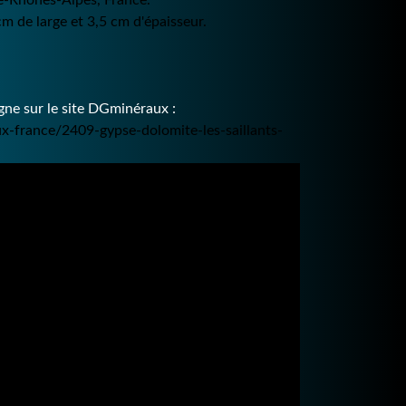
ne-Rhônes-Alpes,
France
.
 de large et 3,5 cm d'épaisseur.
ne sur le site DGminéraux :
ux-france/2409-gypse-dolomite-les-saillants-