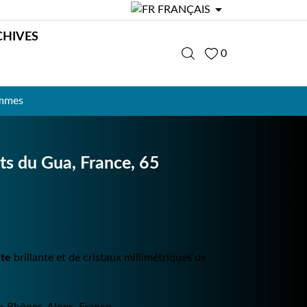

FRANÇAIS
CHIVES
0
ammes
nts du Gua, France, 65
ite
brillante et de cristaux millimétriques de