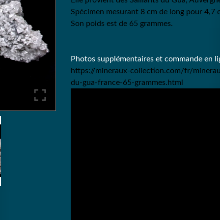
Elle provient des Saillants du Gua, Auverg
Spécimen mesurant 8 cm de long pour 4,7 cm
Son poids est de 65 grammes.
Photos supplémentaires et commande en lig
https://mineraux-collection.com/fr/minera
du-gua-france-65-grammes.html