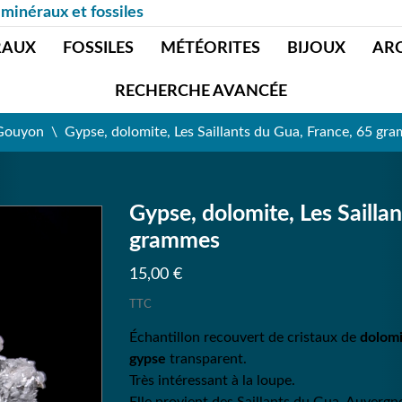
 minéraux et fossiles
RAUX
FOSSILES
MÉTÉORITES
BIJOUX
AR
RECHERCHE AVANCÉE
 Gouyon
Gypse, dolomite, Les Saillants du Gua, France, 65 gr
Gypse, dolomite, Les Sailla
grammes
15,00 €
TTC
Échantillon recouvert de cristaux de
dolom
gypse
transparent.
Très intéressant à la loupe.