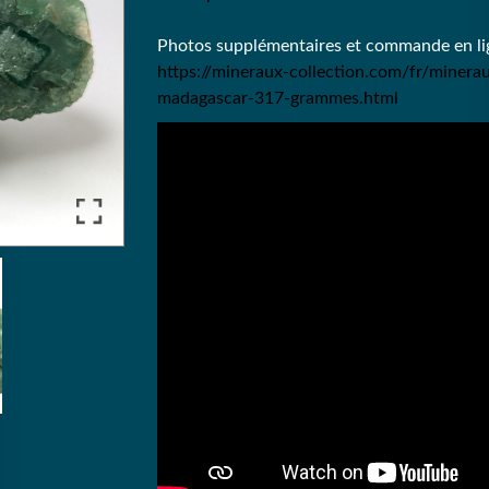
Photos supplémentaires et commande en lig
https://mineraux-collection.com/fr/minera
madagascar-317-grammes.html