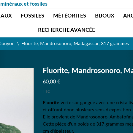
 minéraux et fossiles
RAUX
FOSSILES
MÉTÉORITES
BIJOUX
AR
RECHERCHE AVANCÉE
 Gouyon
Fluorite, Mandrosonoro, Madagascar, 317 grammes
Fluorite, Mandrosonoro, M
60,00 €
TTC
Fluorite
verte sur gangue avec une cristalli
et offrant donc plusieurs sens d'exposition.
Elle provient de Mandrosonoro, Ambatofi
Cette pièce d'un poids de 317 grammes mes
cm d'épaisseur.