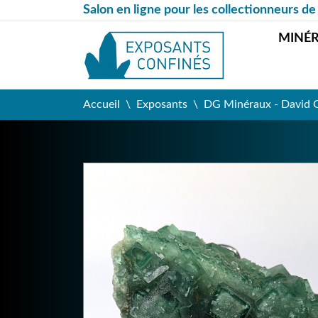
Salon en ligne pour les collectionneurs de
MINÉ
Accueil
Exposants
DG Minéraux - David