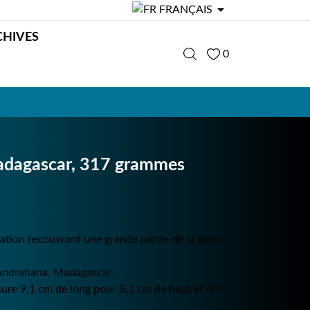

FRANÇAIS
CHIVES
0
adagascar, 317 grammes
sation recouvrant une grande partie de la pièce
nandrahana,
Madagascar
.
ure 9,1 cm de long pour 5,1 cm de haut et 4,9