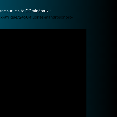
ne sur le site DGminéraux :
ux-afrique/2450-fluorite-mandrosonoro-