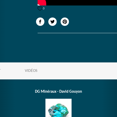
0
T
VIDÉOS
DG Minéraux - David Gouyon