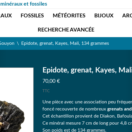
 minéraux et fossiles
RAUX
FOSSILES
MÉTÉORITES
BIJOUX
AR
RECHERCHE AVANCÉE
 Gouyon
Epidote, grenat, Kayes, Mali, 134 grammes
Epidote, grenat, Kayes, Ma
70,00 €
TTC
Une pièce avec une association peu fréquent
foncé recouverte de nombreux
grenats and
Cet échantillon provient de Diakon, Bafoul
Ce minéral mesure 7 cm de long pour 4,8 cm
Son poids est de 134 grammes.