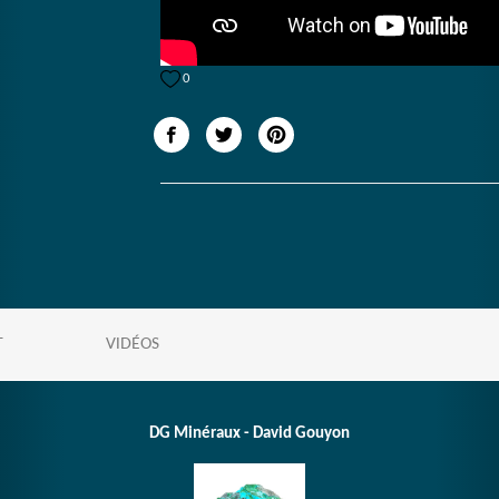
0
T
VIDÉOS
DG Minéraux - David Gouyon