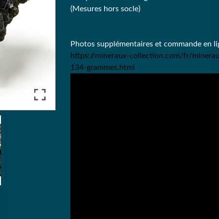
(Mesures hors socle)
Photos supplémentaires et commande en lig
https://mineraux-collection.com/fr/minera
134-grammes.html