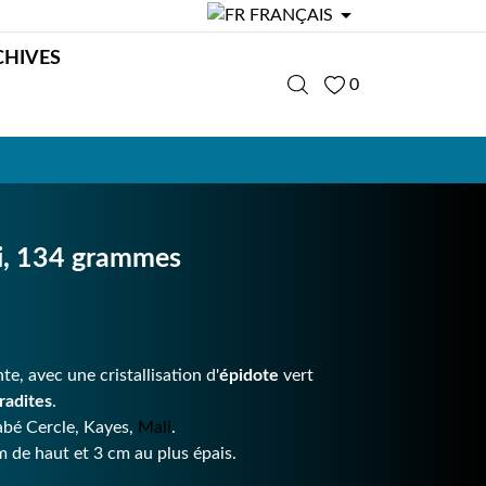

FRANÇAIS
CHIVES
0
li, 134 grammes
e, avec une cristallisation d'
épidote
vert
radites
.
abé Cercle, Kayes,
Mali
.
 de haut et 3 cm au plus épais.