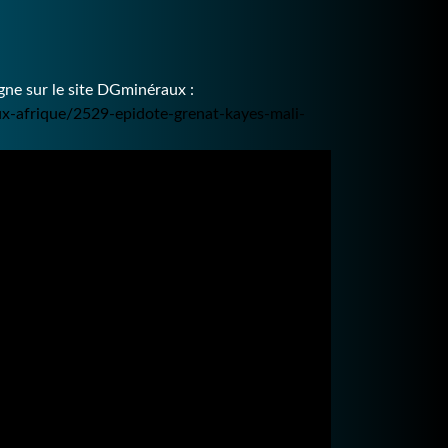
ne sur le site DGminéraux :
ux-afrique/2529-epidote-grenat-kayes-mali-