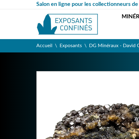
Salon en ligne pour les collectionneurs de
MINÉ
Accueil
Exposants
DG Minéraux - David