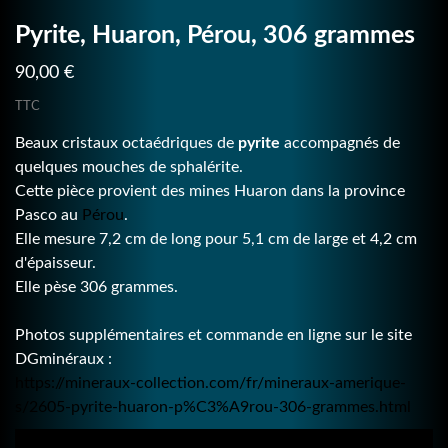
Pyrite, Huaron, Pérou, 306 grammes
90,00 €
TTC
Beaux cristaux octaédriques de
pyrite
accompagnés de
quelques mouches de sphalérite.
Cette pièce provient des mines Huaron dans la province
Pasco au
Pérou
.
Elle mesure 7,2 cm de long pour 5,1 cm de large et 4,2 cm
d'épaisseur.
Elle pèse 306 grammes.
Photos supplémentaires et commande en ligne sur le site
DGminéraux :
https://mineraux-collection.com/fr/mineraux-amerique-
s/2605-pyrite-huaron-p%C3%A9rou-306-grammes.html