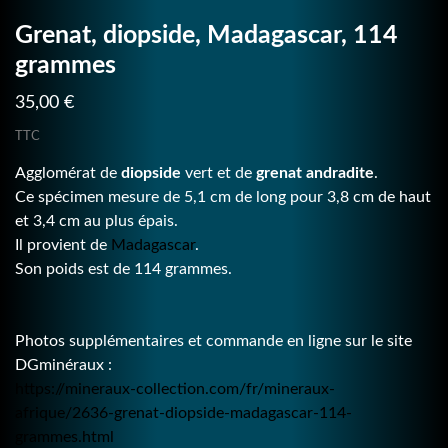
Grenat, diopside, Madagascar, 114
grammes
35,00 €
TTC
Agglomérat de
diopside
vert et de
grenat andradite
.
Ce spécimen mesure de 5,1 cm de long pour 3,8 cm de haut
et 3,4 cm au plus épais.
Il provient de
Madagascar
.
Son poids est de 114 grammes.
Photos supplémentaires et commande en ligne sur le site
DGminéraux :
https://mineraux-collection.com/fr/mineraux-
afrique/2636-grenat-diopside-madagascar-114-
grammes.html