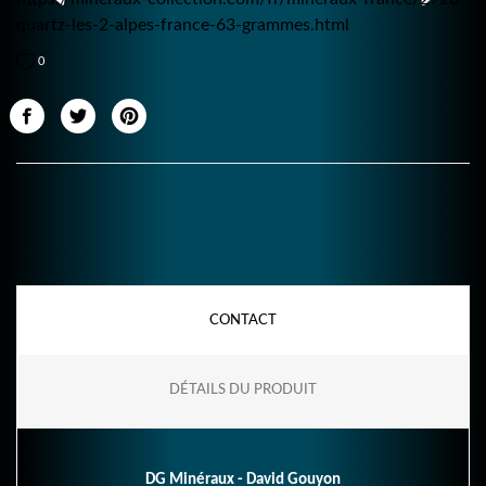
quartz-les-2-alpes-france-63-grammes.html
0
CONTACT
DÉTAILS DU PRODUIT
DG Minéraux - David Gouyon