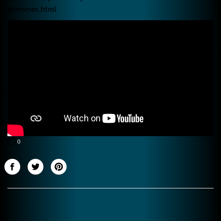
grammes.html
0