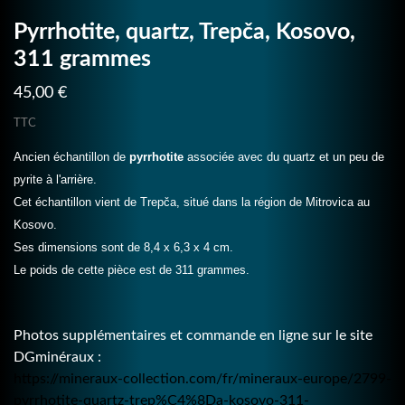
Pyrrhotite, quartz, Trepča, Kosovo,
311 grammes
45,00 €
TTC
Ancien échantillon de
pyrrhotite
associée avec du quartz et un peu de
pyrite à l'arrière.
Cet échantillon vient de Trepča, situé dans la région de Mitrovica au
Kosovo.
Ses dimensions sont de 8,4 x 6,3 x 4 cm.
Le poids de cette pièce est de 311 grammes.
Photos supplémentaires et commande en ligne sur le site
DGminéraux :
https://mineraux-collection.com/fr/mineraux-europe/2799-
pyrrhotite-quartz-trep%C4%8Da-kosovo-311-