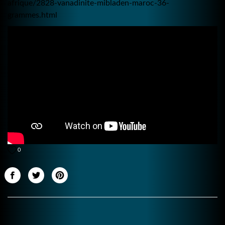
afrique/2828-vanadinite-mibladen-maroc-36-
grammes.html
0