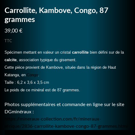
Carrollite, Kambove, Congo, 87
grammes
39,00 €
TTC
Spécimen mettant en valeur un cristal
carrollite
bien défini sur de la
calcite
, association typique du gisement.
Cette pièce provient de Kambove, située dans la région de Haut
Katanga, en
Congo
.
Taille : 6,2 x 3,6 x 3,5 cm
Le poids de ce minéral est de 87 grammes.
Photos supplémentaires et commande en ligne sur le site
DGminéraux :
https://mineraux-collection.com/fr/mineraux-
afrique/2836-carrollite-kambove-congo-87-grammes.html