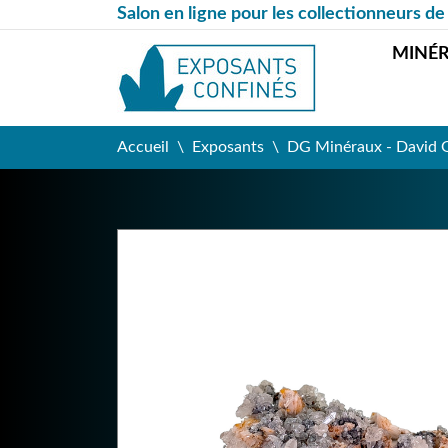
Salon en ligne pour les collectionneurs de
MINÉ
Accueil
Exposants
DG Minéraux - David