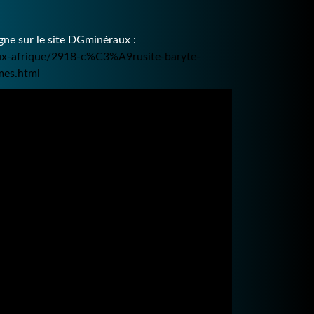
ne sur le site DGminéraux :
aux-afrique/2918-c%C3%A9rusite-baryte-
es.html