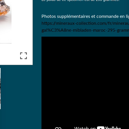
Photos supplémentaires et commande en lig
https://mineraux-collection.com/fr/miner
gal%C3%A8ne-mibladen-maroc-295-gramm