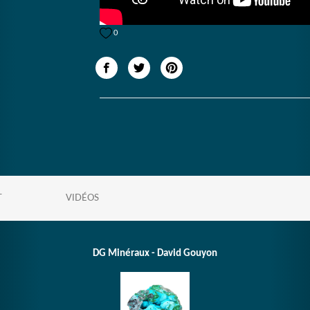
0
T
VIDÉOS
DG Minéraux - David Gouyon