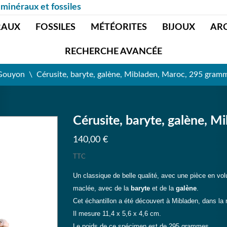
 minéraux et fossiles
RAUX
FOSSILES
MÉTÉORITES
BIJOUX
AR
RECHERCHE AVANCÉE
 Gouyon
Cérusite, baryte, galène, Mibladen, Maroc, 295 gram
Cérusite, baryte, galène, 
140,00 €
TTC
Un classique de belle qualité, avec une pièce en v
maclée, avec de la
baryte
et de la
galène
.
Cet échantillon a été découvert à Mibladen, dans la 
Il mesure 11,4 x 5,6 x 4,6 cm.
Le poids de ce spécimen est de 295 grammes.