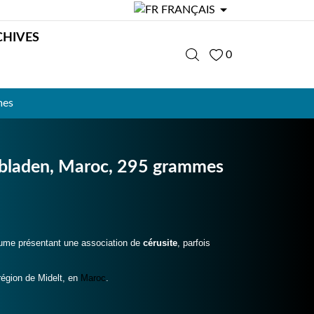

FRANÇAIS
CHIVES
0
mes
Mibladen, Maroc, 295 grammes
olume présentant une association de
cérusite
, parfois
région de Midelt, en
Maroc
.