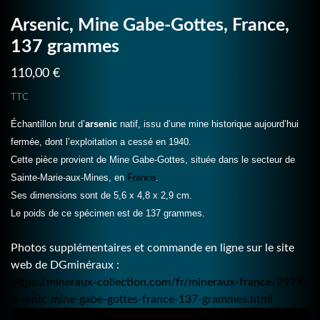
Arsenic, Mine Gabe-Gottes, France,
137 grammes
110,00 €
TTC
Échantillon brut d’
arsenic
natif, issu d’une mine historique aujourd’hui
fermée, dont l’exploitation a cessé en 1940.
Cette pièce provient de Mine Gabe-Gottes, située dans le secteur de
Sainte-Marie-aux-Mines, en
France
.
Ses dimensions sont de 5,6 x 4,8 x 2,9 cm.
Le poids de ce spécimen est de 137 grammes.
Photos supplémentaires et commande en ligne sur le site
web de DGminéraux :
https://mineraux-collection.com/fr/mineraux-france/2923-
arsenic-mine-gabe-gottes-france-137-grammes.html