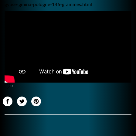
gypse-gmina-pologne-146-grammes.html
0