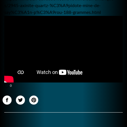
s/2945-axinite-quartz-%C3%A9pidote-mine-de-
say%C3%A1n-p%C3%A9rou-188-grammes.html
0