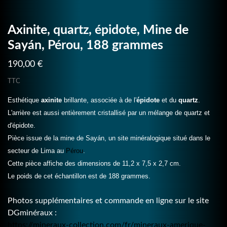
Axinite, quartz, épidote, Mine de
Sayán, Pérou, 188 grammes
190,00 €
TTC
Esthétique
axinite
brillante, associée à de l'
épidote
et du
quartz
.
L'arrière est aussi entièrement cristallisé par un mélange de quartz et
d'épidote.
Pièce issue de la mine de Sayán, un site minéralogique situé dans le
secteur de Lima au
Pérou
.
Cette pièce affiche des dimensions de 11,2 x 7,5 x 2,7 cm.
Le poids de cet échantillon est de 188 grammes.
Photos supplémentaires et commande en ligne sur le site
DGminéraux :
https://mineraux-collection.com/fr/mineraux-amerique-