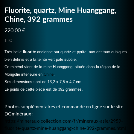
Fluorite, quartz, Mine Huanggang,
Chine, 392 grammes
220,00 €
TTC
Très belle
fluorite
ancienne sur quartz et pyrite, aux cristaux cubiques
bien définis et à la teinte vert pâle subtile.
Ce minéral vient de la mine Huanggang, située dans la région de la
Mongolie intérieure en
Chine
.
Ses dimensions sont de 13,2 x 7,5 x 4,7 cm.
Le poids de cette pièce est de 392 grammes.
Photos supplémentaires et commande en ligne sur le site
DGminéraux :
https://mineraux-collection.com/fr/mineraux-asie/2959-
fluorite-quartz-mine-huanggang-chine-392-grammes.html