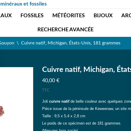
 minéraux et fossiles
RAUX
FOSSILES
MÉTÉORITES
BIJOUX
AR
RECHERCHE AVANCÉE
 Gouyon
Cuivre natif, Michigan, États-Unis, 181 grammes
Cuivre natif, Michigan, Ét
40,00 €
TTC
Joli
cuivre natif
de belle couleur avec quelques zon
Pièce issue de la péninsule de Keweenaw, un site m
Taille : 9,5 x 5,4 x 2,8 cm
Le poids de ce spécimen est de 181 grammes.
(Mesures hors socle)