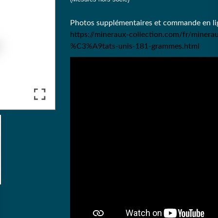
Photos supplémentaires et commande en lig
https://mineraux-collection.com/fr/minera
%C3%A9tats-unis-181-grammes.html