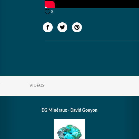
0
T
VIDÉOS
DG Minéraux - David Gouyon