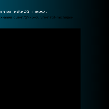
ne sur le site DGminéraux :
ux-amerique-n/2975-cuivre-natif-michigan-