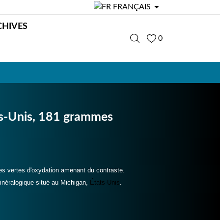

FRANÇAIS
CHIVES
0
ats-Unis, 181 grammes
es vertes d'oxydation amenant du contraste.
inéralogique situé au Michigan,
États-Unis
.