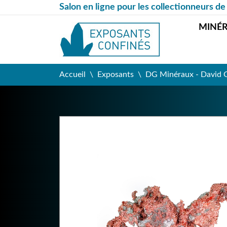
Salon en ligne pour les collectionneurs de
MINÉ
Accueil
Exposants
DG Minéraux - David