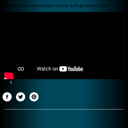
fluorite-mine-de-chaillac-france-140-grammes.html
0