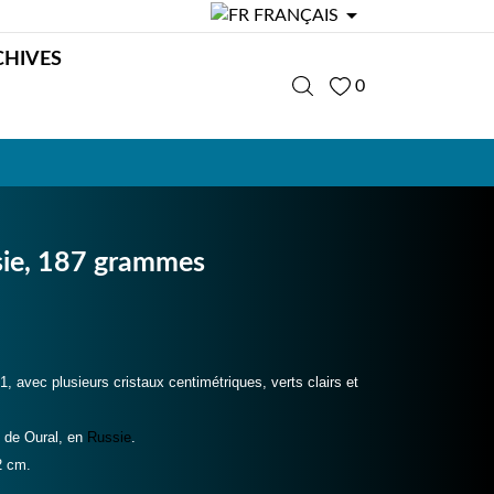

FRANÇAIS
CHIVES
0
sie, 187 grammes
 avec plusieurs cristaux centimétriques, verts clairs et
n de Oural, en
Russie
.
2 cm.