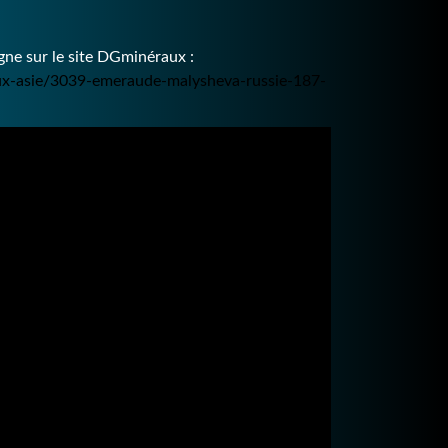
ne sur le site DGminéraux :
aux-asie/3039-emeraude-malysheva-russie-187-