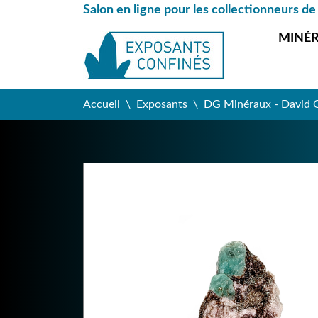
Salon en ligne pour les collectionneurs de
MINÉ
Accueil
Exposants
DG Minéraux - David