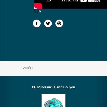
0
T
VIDÉOS
DG Minéraux - David Gouyon