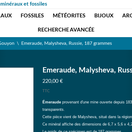
 minéraux et fossiles
RAUX
FOSSILES
MÉTÉORITES
BIJOUX
AR
RECHERCHE AVANCÉE
 Gouyon
Emeraude, Malysheva, Russie, 187 grammes
Emeraude, Malysheva, Rus
220,00 €
TTC
Émeraude
provenant d'une mine ouverte depuis 1831,
transparents.
Cette pièce vient de Malysheva, situé dans la régio
Ce minéral affiche des dimensions de 6,7 x 5,6 x 4,
Le poids de ce spécimen est de 187 grammes.