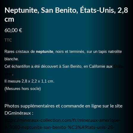
Neptunite, San Benito, États-Unis, 2,8
cm
60,00 €
TTC
Rares cristaux de
neptunite
, noirs et terminés, sur un tapis natrolite
blanche.
Cet échantillon a été découvert à San Benito, en Californie aux
États-
Unis
.
Il mesure 2,8 x 2,2 x 1,1 cm.
(Mesures hors socle)
Photos supplémentaires et commande en ligne sur le site
DGminéraux :
https://mineraux-collection.com/fr/mineraux-amerique-
n/3080-neptunite-san-benito-%C3%A9tats-unis-28-