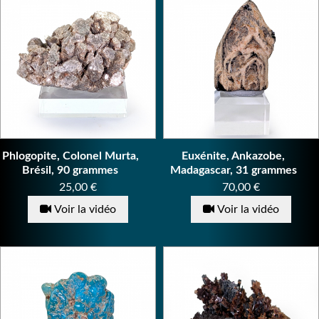
Phlogopite, Colonel Murta,
Euxénite, Ankazobe,
Brésil, 90 grammes
Madagascar, 31 grammes
Prix
Prix
25,00 €
70,00 €
Voir la vidéo
Voir la vidéo