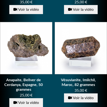
Prix
Prix
35,00 €
25,00 €
Voir la vidéo
Voir la vidéo
Anapaite, Bellver de
Vésuvianite, Imilchil,
Cerdanya, Espagne, 50
Maroc, 82 grammes
grammes
Prix
35,00 €
Prix
25,00 €
Voir la vidéo
Voir la vidéo