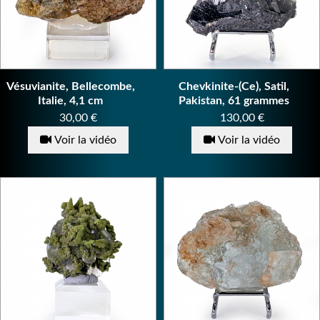
Vésuvianite, Bellecombe,
Chevkinite-(Ce), Satil,
Italie, 4,1 cm
Pakistan, 61 grammes
Prix
Prix
30,00 €
130,00 €
Voir la vidéo
Voir la vidéo