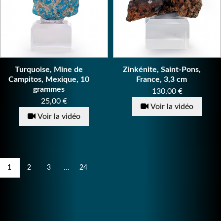
Turquoise, Mine de
Zinkénite, Saint-Pons,
Campitos, Mexique, 10
France, 3,3 cm
grammes
Prix
130,00 €
Prix
25,00 €
Voir la vidéo
Voir la vidéo
…
1
2
3
24