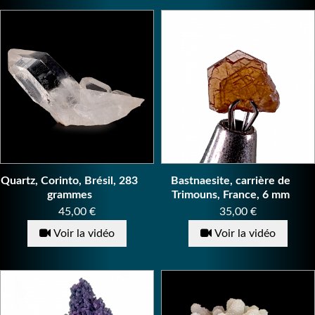
Quartz, Corinto, Brésil, 283
Bastnaesite, carrière de
grammes
Trimouns, France, 6 mm
Prix
Prix
45,00 €
35,00 €
Voir la vidéo
Voir la vidéo