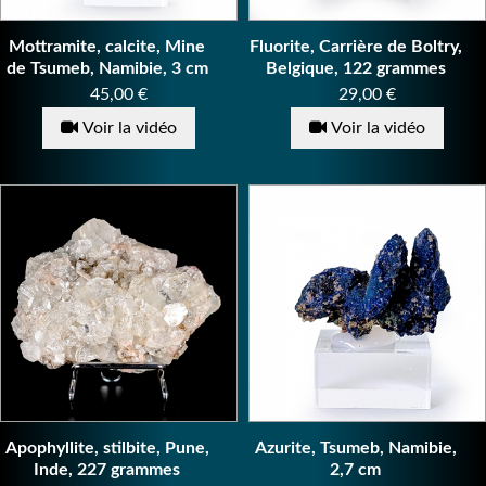
Mottramite, calcite, Mine
Fluorite, Carrière de Boltry,
de Tsumeb, Namibie, 3 cm
Belgique, 122 grammes
Prix
Prix
45,00 €
29,00 €
Voir la vidéo
Voir la vidéo
Apophyllite, stilbite, Pune,
Azurite, Tsumeb, Namibie,
Inde, 227 grammes
2,7 cm