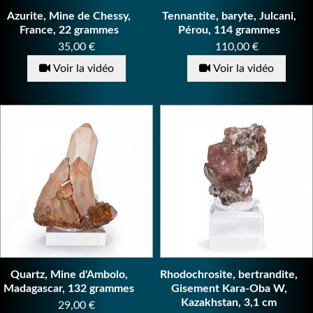
Azurite, Mine de Chessy,
Tennantite, baryte, Julcani,
France, 22 grammes
Pérou, 114 grammes
Prix
Prix
35,00 €
110,00 €
Voir la vidéo
Voir la vidéo
Quartz, Mine d'Ambolo,
Rhodochrosite, bertrandite,
Madagascar, 132 grammes
Gisement Kara-Oba W,
Kazakhstan, 3,1 cm
Prix
29,00 €