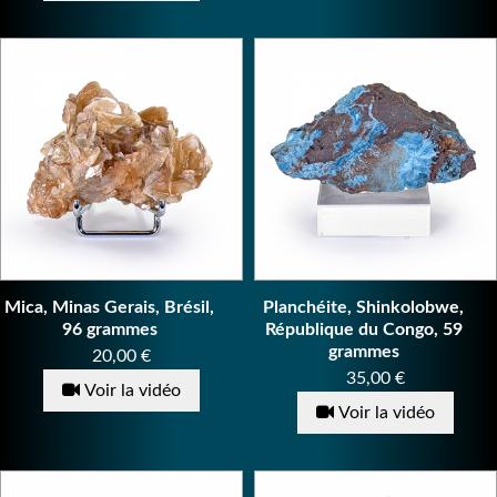
Mica, Minas Gerais, Brésil,
Planchéite, Shinkolobwe,
96 grammes
République du Congo, 59
grammes
Prix
20,00 €
Prix
35,00 €
Voir la vidéo
Voir la vidéo