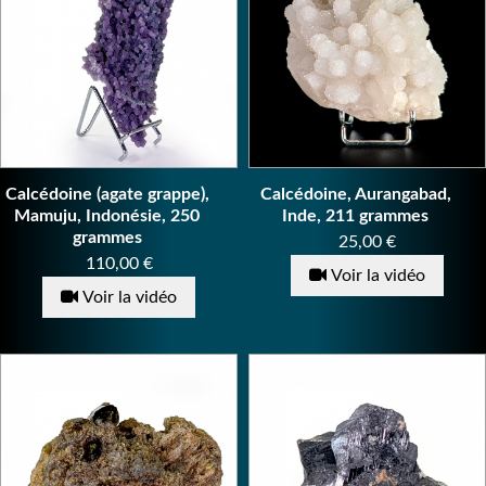
Calcédoine (agate grappe),
Calcédoine, Aurangabad,
Mamuju, Indonésie, 250
Inde, 211 grammes
grammes
Prix
25,00 €
Prix
110,00 €
Voir la vidéo
Voir la vidéo