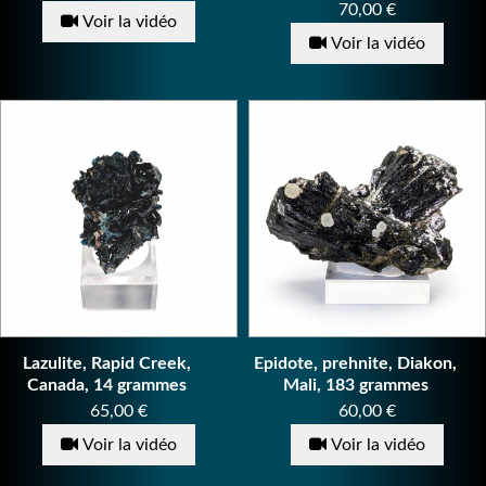
Prix
70,00 €
Voir la vidéo
Voir la vidéo
Lazulite, Rapid Creek,
Epidote, prehnite, Diakon,
Canada, 14 grammes
Mali, 183 grammes
Prix
Prix
65,00 €
60,00 €
Voir la vidéo
Voir la vidéo