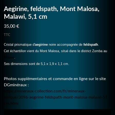
Aegirine, feldspath, Mont Malosa,
Malawi, 5,1 cm
35,00 €
TTC
Cristal prismatique d'
aegirine
noire accompagnée de
feldspath
.
Cet échantillon vient du Mont Malosa, situé dans le district Zomba au
Malawi
.
Ses dimensions sont de 5,1 x 1,9 x 1,1 cm.
Photos supplémentaires et commande en ligne sur le site
DGminéraux :
https://mineraux-collection.com/fr/mineraux-
afrique/3096-aegirine-feldspath-mont-malosa-malawi-51-
cm.html