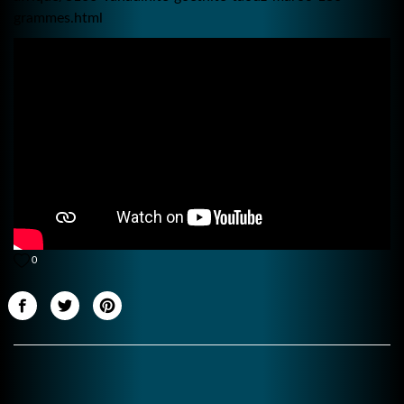
grammes.html
0