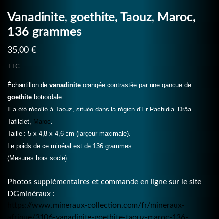
Vanadinite, goethite, Taouz, Maroc,
136 grammes
35,00 €
TTC
Échantillon de
vanadinite
orangée contrastée par une gangue de
goethite
botroïdale.
Il a été récolté à Taouz, située dans la région d'Er Rachidia, Drâa-
Tafilalet,
Maroc
.
Taille : 5 x 4,8 x 4,6 cm (largeur maximale).
Le poids de ce minéral est de 136 grammes.
(Mesures hors socle)
Photos supplémentaires et commande en ligne sur le site
DGminéraux :
https://www.mineraux-collection.com/fr/mineraux-
afrique/3106-vanadinite-goethite-taouz-maroc-136-