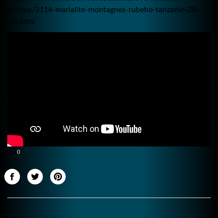
afrique/3116-marialite-montagnes-rubeho-tanzanie-28-
cm.html
0